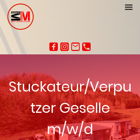
Stuckateur/Verpu
tzer Geselle
m/w/d